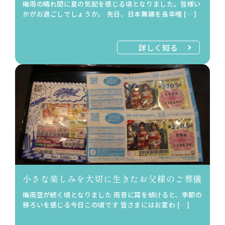
梅雨の晴れ間に夏の気配を感じる頃となりました。皆様い
かがお過ごしでしょうか。 先日、日本舞踊を長年嗜 […]
詳しく知る
小さな楽しみを大切に生きたお父様のご葬儀
梅雨空が続く頃となりました 雨音に耳を傾けると、季節の
移ろいを感じる今日この頃です 皆さまにはお変わ […]