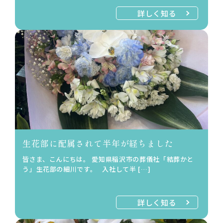
詳しく知る
生花部に配属されて半年が経ちました
皆さま、こんにちは。 愛知県稲沢市の葬儀社「結葬かと
う」生花部の細川です。 入社して半 […]
詳しく知る