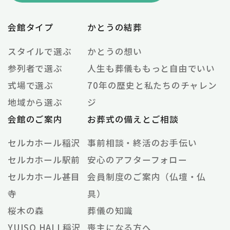
式場で選ぶ
70年の歴史と私たちのチャレン
地域から選ぶ
ジ
会館のご案内
お葬式の備えとご相談
セルカホール稲沢
事前相談・終活のお手伝い
セルカホール駅前
安心のアフターフォロー
セルカホール甚目
会員制度のご案内（仏壇・仏
寺
具）
桜木の森
葬儀の知識
YUISO HALL稲沢
喪主になる方へ
YUISO HALL甚目
葬儀の流れ
寺
葬儀費用とお支払い
葬儀プラン
宗教別の知識
よくある質問