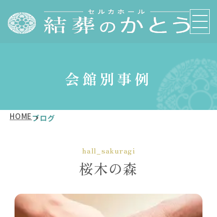
会館別事例
HOME
ブログ
hall_sakuragi
桜木の森