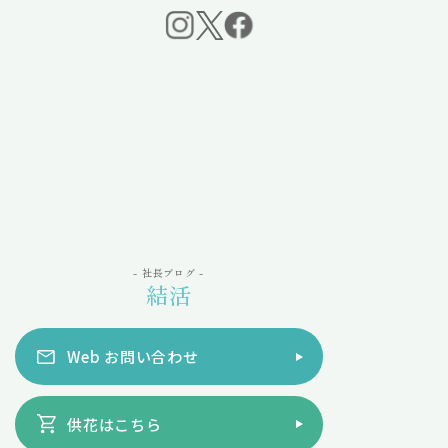
- 社長ブログ -
結活
Web お問い合わせ
供花はこちら
会館タイプ
かとうの結葬
スタイルで選ぶ
かとうの想い
参列者で選ぶ
人生も葬儀ももっと自由でいい