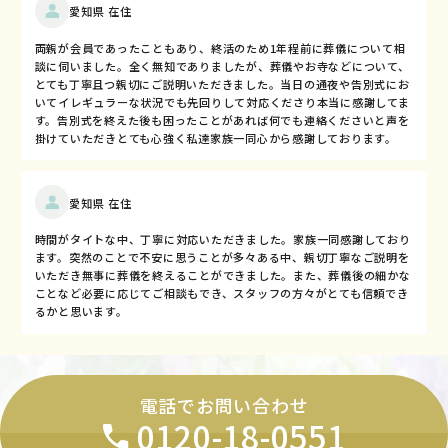
愛知県 在住
両親が会員であったこともあり、終活のため1年程前に葬儀について相
談に伺いました。全く無知でありましたが、葬儀やお寺などについて、
とても丁寧且つ親切にご説明いただきました。当日の通夜や告別式にお
いてイレギュラーな状況でも先回りして対応くださり本当に感謝してま
す。告別式を終えた後も困ったことがあれば何でも連絡くださいと声を
掛けていただきとても心強く私達家族一同心から感謝しております。
愛知県 在住
時間がタイトな中、丁寧に対応いただきました。家族一同感謝しており
ます。突然のことで不安に思うことが多々ある中、親切丁寧なご説明を
いただき無事に葬儀を終えることができました。また、葬儀後の細かな
ことなど必要に応じてご相談もでき、スタッフの方々がとても信頼でき
るかと思います。
電話でお問い合わせ
0120-18-0551