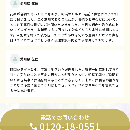
愛知県 在住
両親が会員であったこともあり、終活のため1年程前に葬儀について相
談に伺いました。全く無知でありましたが、葬儀やお寺などについて、
とても丁寧且つ親切にご説明いただきました。当日の通夜や告別式にお
いてイレギュラーな状況でも先回りして対応くださり本当に感謝してま
す。告別式を終えた後も困ったことがあれば何でも連絡くださいと声を
掛けていただきとても心強く私達家族一同心から感謝しております。
愛知県 在住
時間がタイトな中、丁寧に対応いただきました。家族一同感謝しており
ます。突然のことで不安に思うことが多々ある中、親切丁寧なご説明を
いただき無事に葬儀を終えることができました。また、葬儀後の細かな
ことなど必要に応じてご相談もでき、スタッフの方々がとても信頼でき
るかと思います。
電話でお問い合わせ
0120-18-0551