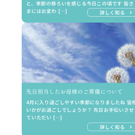
と、季節の移ろいを感じる今日この頃です 皆さ
まにはお変わ […]
詳しく知る
先日担当したお母様のご葬儀について
4月に入り過ごしやすい季節になりましたね 皆
いかがお過ごしでしょうか？ 先日お手伝いさせ
ていただい […]
詳しく知る