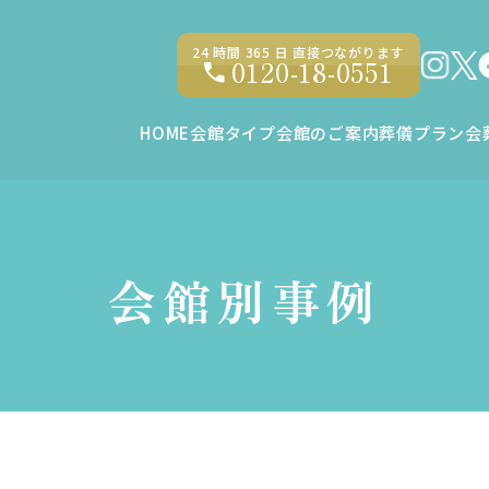
24 時間 365 ⽇ 直接つながります
0120-18-0551
HOME
会館タイプ
会館のご案内
葬儀プラン
会
会館別事例