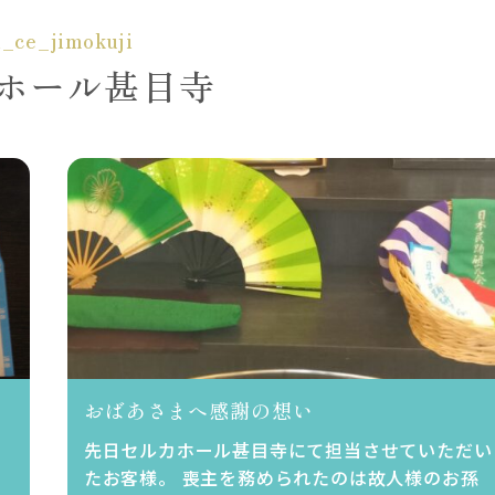
l_ce_jimokuji
ホール甚目寺
おばあさまへ感謝の想い
先日セルカホール甚目寺にて担当させていただい
たお客様。 喪主を務められたのは故人様のお孫