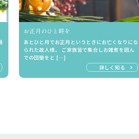
お正月のひと時を
過
あとひと月でお正月というときにお亡くなりにな
られた故人様。 ご家族皆で集合しお雑煮を囲ん
での団欒をと […]
詳しく知る