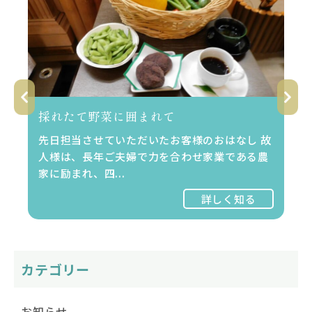
れたて野菜に囲まれて
農業に生
後の...
担当させていただいたお客様のおはなし 故
は、長年ご夫婦で力を合わせ家業である農
先日、セル
励まれ、四...
とつの大
いただき..
詳しく知る
カテゴリー
お知らせ