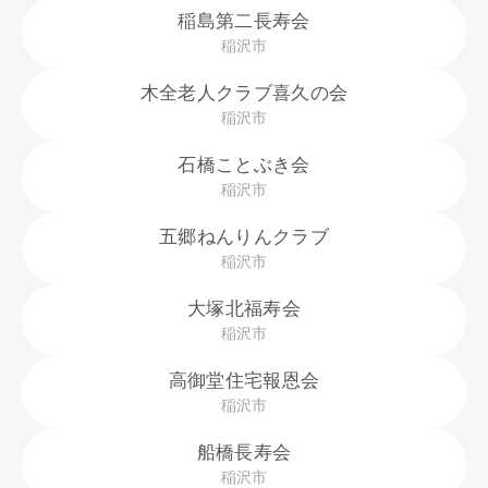
稲島第二長寿会
稲沢市
木全老人クラブ喜久の会
稲沢市
石橋ことぶき会
稲沢市
五郷ねんりんクラブ
稲沢市
大塚北福寿会
稲沢市
高御堂住宅報恩会
稲沢市
船橋長寿会
稲沢市