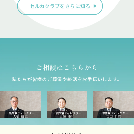
セルカクラブをさらに知る
ご相談はこちらから
私たちが皆様のご葬儀や終活をお⼿伝いします。
一級葬祭ディレクター
一級葬祭ディレクター
一級葬祭ディレクター
大橋 路正
近藤 亜紀
吉田 兼磨